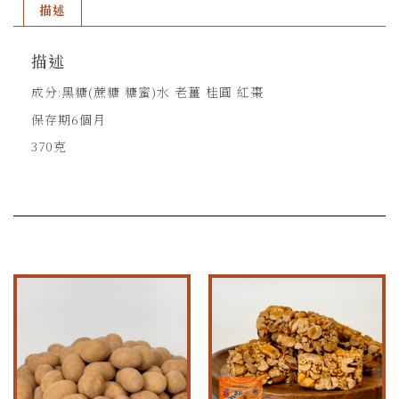
描述
描述
成分:黑糖(蔗糖 糖蜜)水 老薑 桂圓 紅棗
保存期6個月
370克