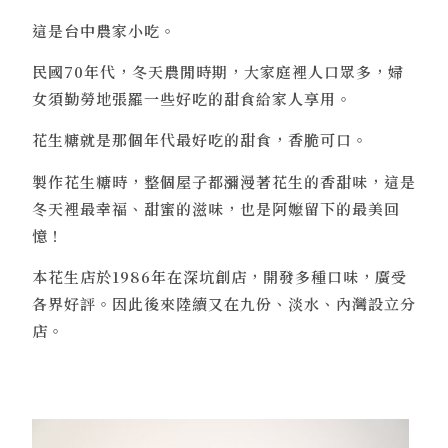
這是台中農家小吃。
民國
70
年代，冬天農閒時期，大家庭裡人口眾多，婦
女須勤勞地張羅一些好吃的甜食給家人享用。
花生糖就是那個年代最好吃的甜食，香脆可口。
製作花生糖時，整個屋子都瀰漫著花生的香甜味，這是
冬天裡最幸福、甜蜜的滋味，也是阿嬤留下的最美回
憶！
本花生店於
1986
年在深坑創店，開發多種口味，廣受
各界好評。因此後來陸續又在九份、淡水、內灣設立分
店。