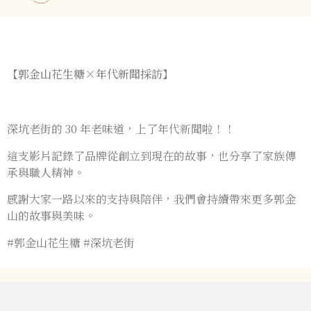
活動消息
關於我們
線上商店
聯絡我們
【郭金山花生糖×年代新聞採訪】
深坑老街的 30 年老味道，上了年代新聞啦！！
這支影片記錄了品牌從創立到現在的故事，也分享了家族傳
承與職人精神。
感謝大家一路以來的支持與陪伴，我們會持續帶來更多郭金
山的故事與美味。
#郭金山花生糖 #深坑老街